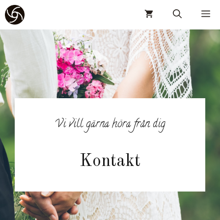
Hoppa
M
till
innehåll
Vi vill gärna höra från dig
Kontakt