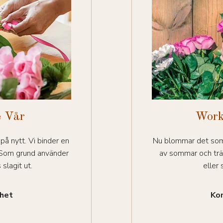
e Vår
Work
på nytt. Vi binder en
Nu blommar det som 
. Som grund använder
av sommar och trä
slagit ut.
eller
ghet
Kon