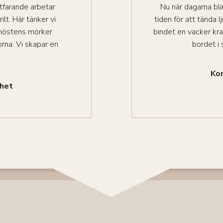
rtfarande arbetar
Nu när dagarna bli
ilt. Här tänker vi
tiden för att tända l
 höstens mörker
bindet en vacker kran
rna. Vi skapar en
bordet i
Kon
ghet