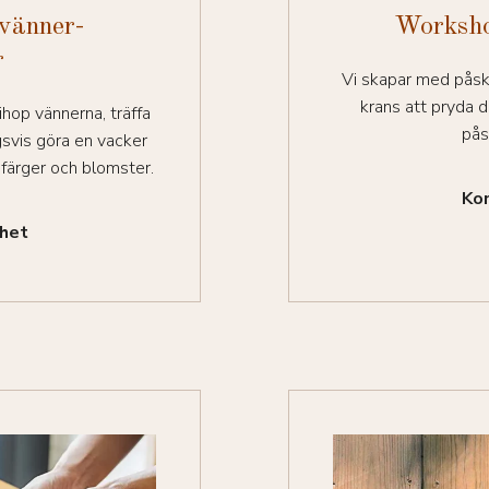
vänner-
Worksho
r
Vi skapar med påske
krans att pryda d
ihop vännerna, träffa
pås
gsvis göra en vacker
 färger och blomster.
Kon
ghet