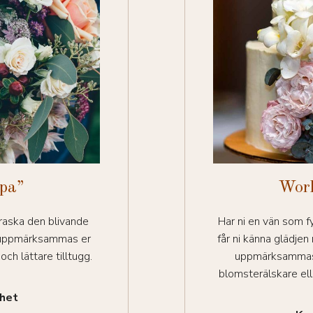
pa”
Work
raska den blivande
Har ni en vän som fy
t uppmärksammas er
får ni känna glädjen
och lättare tilltugg.
uppmärksammas f
blomsterälskare elle
ghet