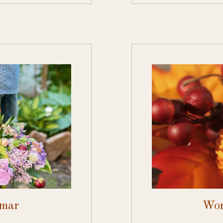
mmar
Wor