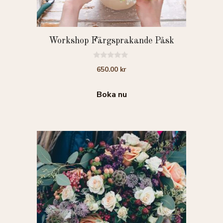
Workshop Färgsprakande Påsk
0
650.00
kr
a
v
5
Boka nu