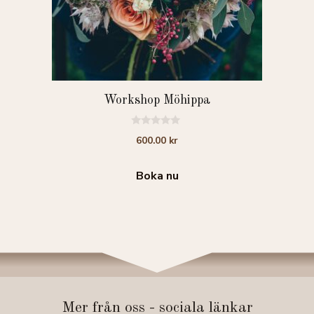
Workshop Möhippa
0
600.00
kr
a
v
5
Boka nu
Mer från oss - sociala länkar