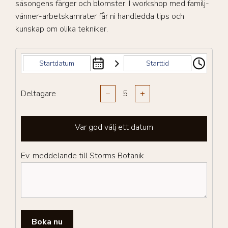
säsongens färger och blomster. I workshop med familj-
vänner-arbetskamrater får ni handledda tips och
kunskap om olika tekniker.
Deltagare
−
+
Var god välj ett datum
Ev. meddelande till Storms Botanik
Boka nu