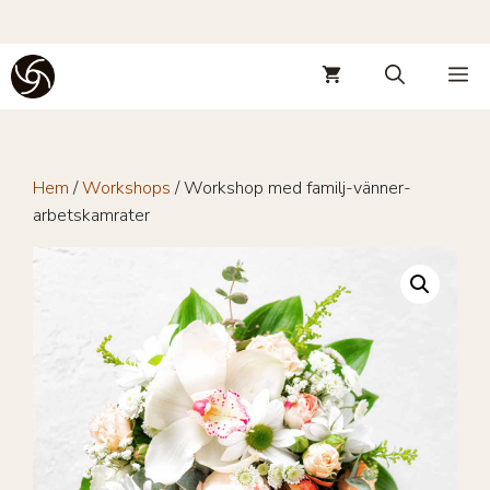
Hoppa
M
till
innehåll
Hem
/
Workshops
/ Workshop med familj-vänner-
arbetskamrater