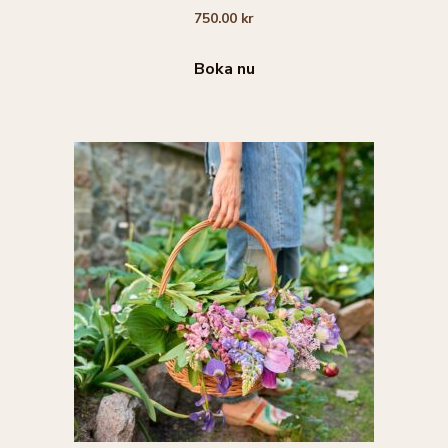
0
750.00
kr
a
v
5
Boka nu