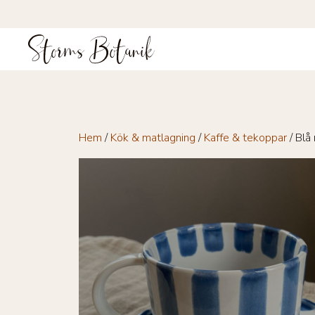
Hoppa
till
innehåll
Hem
/
Kök & matlagning
/
Kaffe & tekoppar
/ Blå