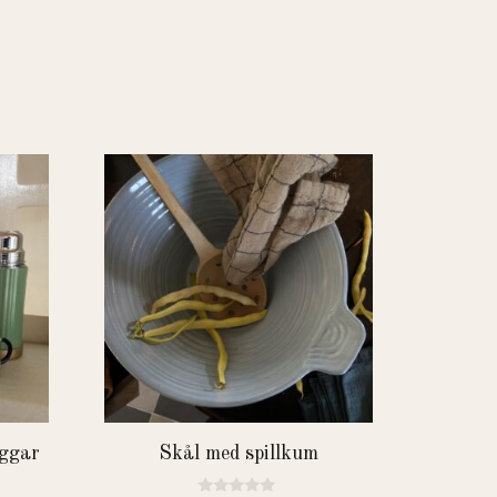
ggar
Skål med spillkum