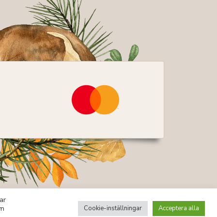
ar
om
Cookie-inställningar
Acceptera alla
kor
Integritetspolicy
Byggd av ITConnect AB