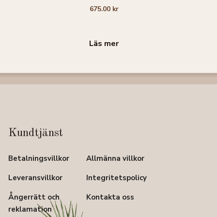
0
675.00
kr
a
v
5
Läs mer
Kundtjänst
Betalningsvillkor
Allmänna villkor
Leveransvillkor
Integritetspolicy
Ångerrätt och
Kontakta oss
reklamation