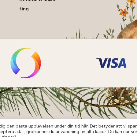
ting
ig den bästa upplevelsen under din tid här. Det betyder att vi spar
eptera alla”, godkänner du användning av alla kakor. Du kan när s
Ångerrätt Och Reklamation
Allmänna Vill