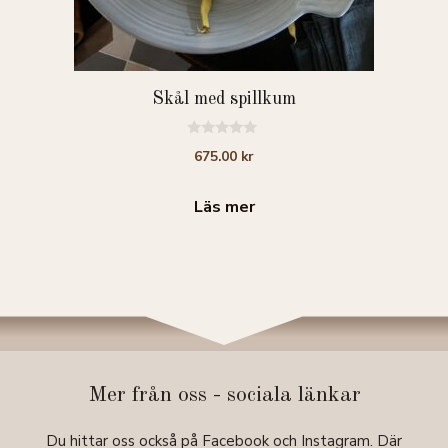
Skål med spillkum
0
675.00
kr
a
v
5
Läs mer
Mer från oss - sociala länkar
Du hittar oss också på Facebook och Instagram. Där