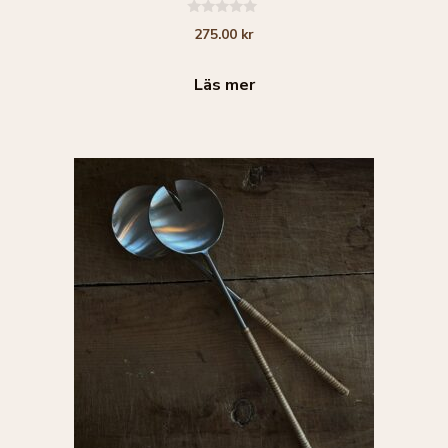
0
275.00
kr
a
v
5
Läs mer