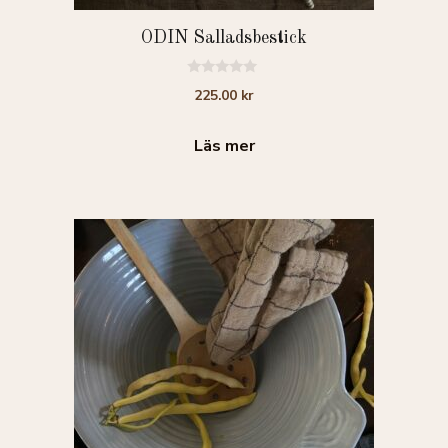
ODIN Salladsbestick
0
225.00
kr
a
v
5
Läs mer