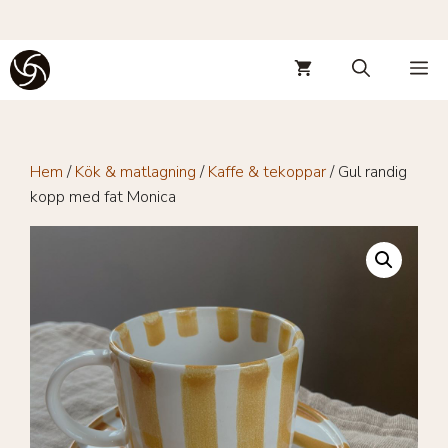
Hoppa
M
till
innehåll
Hem
/
Kök & matlagning
/
Kaffe & tekoppar
/ Gul randig
kopp med fat Monica