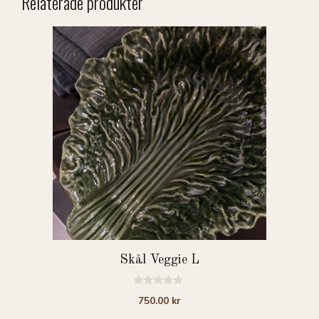
Relaterade produkter
Skål Veggie L
0
750.00
kr
a
v