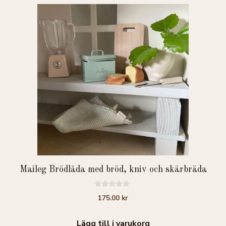
Maileg Brödlåda med bröd, kniv och skärbräda
0
175.00
kr
a
v
5
Lägg till i varukorg