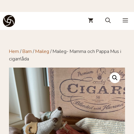
Hoppa
M
till
innehåll
Hem
/
Barn
/
Maileg
/ Maileg- Mamma och Pappa Mus i
cigarrlåda