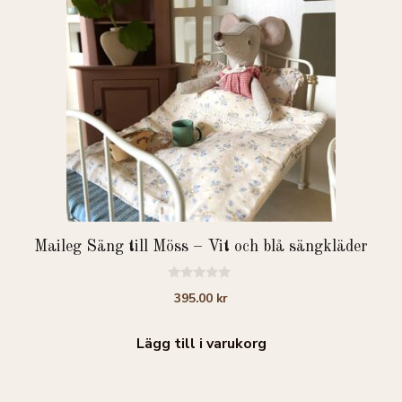
Maileg Säng till Möss – Vit och blå sängkläder
0
395.00
kr
a
v
5
Lägg till i varukorg