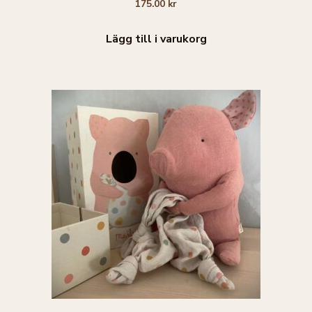
175.00
kr
a
v
5
Lägg till i varukorg