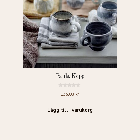
Paula Kopp
0
135.00
kr
a
v
5
Lägg till i varukorg