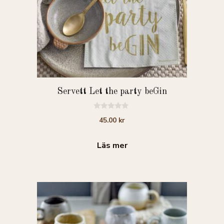
Servett Let the party beGin
0
45.00
kr
a
v
5
Läs mer