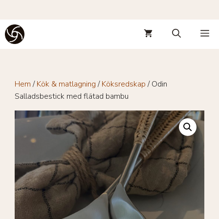
Hoppa
M
till
innehåll
Hem
/
Kök & matlagning
/
Köksredskap
/ Odin
Salladsbestick med flätad bambu