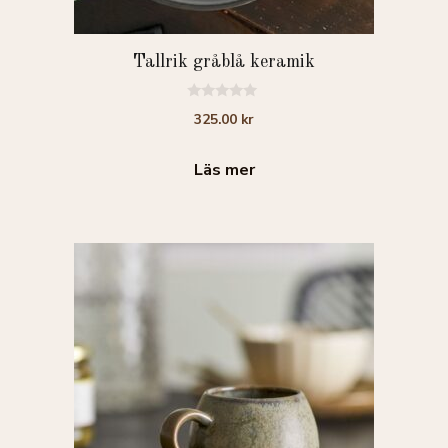
Tallrik gråblå keramik
0
325.00
kr
a
v
5
Läs mer