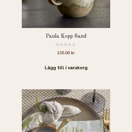
Paula Kopp Sand
0
135.00
kr
a
v
5
Lägg till i varukorg