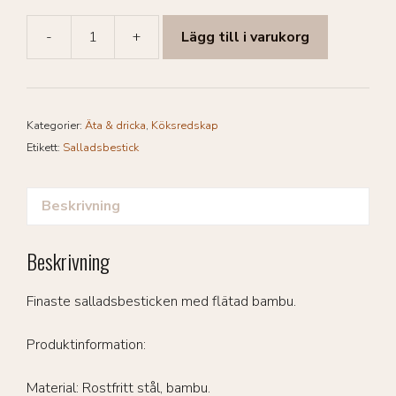
-
+
Lägg till i varukorg
Odin
Salladsbestick
med
flätad
Kategorier:
Äta & dricka
,
Köksredskap
bambu
Etikett:
Salladsbestick
mängd
Beskrivning
Beskrivning
Finaste salladsbesticken med flätad bambu.
Produktinformation:
Material: Rostfritt stål, bambu.