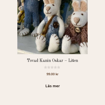
Tovad Kanin Oskar – Liten
0
99.00
kr
a
v
5
Läs mer