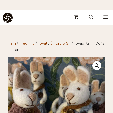
Hoppa
M
till
innehåll
Hem
/
Inredning
/
Tovat
/
Én gry & Sif
/ Tovad Kanin Doris
– Liten