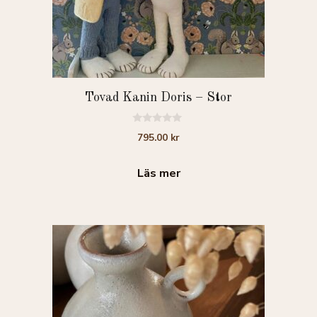
Tovad Kanin Doris – Stor
0
795.00
kr
a
v
5
Läs mer