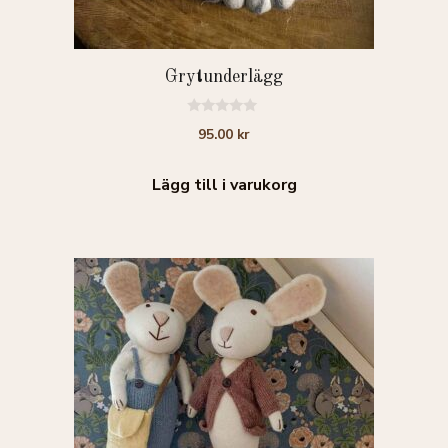
Grytunderlägg
0
95.00
kr
a
v
5
Lägg till i varukorg