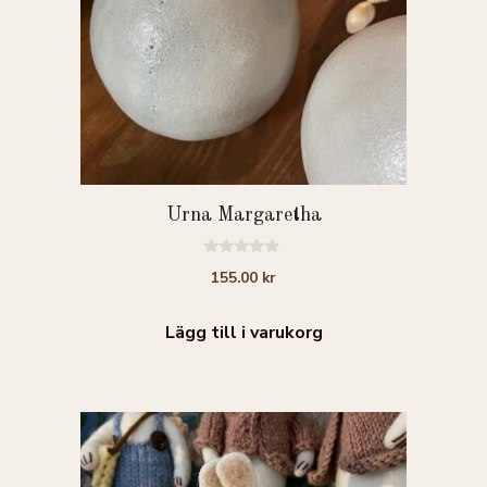
Urna Margaretha
0
155.00
kr
a
v
5
Lägg till i varukorg