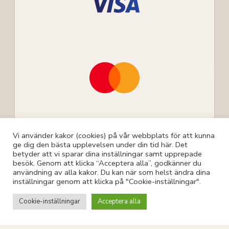
Vi använder kakor (cookies) på vår webbplats för att kunna
ge dig den bästa upplevelsen under din tid här. Det
betyder att vi sparar dina inställningar samt upprepade
besök. Genom att klicka “Acceptera alla”, godkänner du
användning av alla kakor. Du kan när som helst ändra dina
© Storms Botanik 2026
inställningar genom att klicka på "Cookie-inställningar".
Ångerrätt Och Reklamation
Allmänna Villkor
Cookie-inställningar
Acceptera alla
Integritetspolicy
Byggd av ITConnect AB