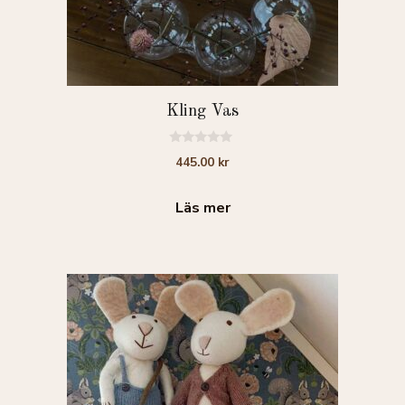
Kling Vas
0
445.00
kr
a
v
5
Läs mer