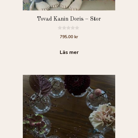
Tovad Kanin Doris – Stor
0
795.00
kr
a
v
5
Läs mer