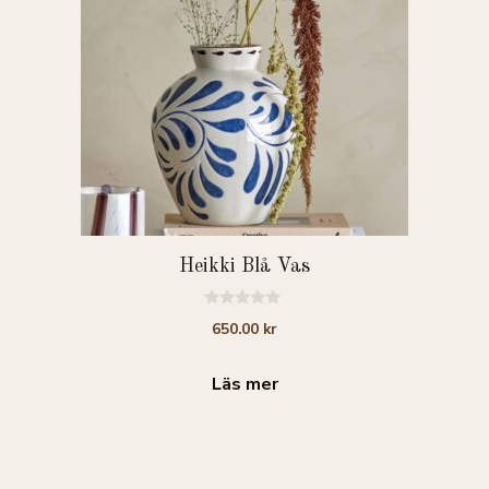
Heikki Blå Vas
0
650.00
kr
a
v
5
Läs mer