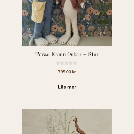
Tovad Kanin Oskar – Stor
0
795.00
kr
a
v
5
Läs mer