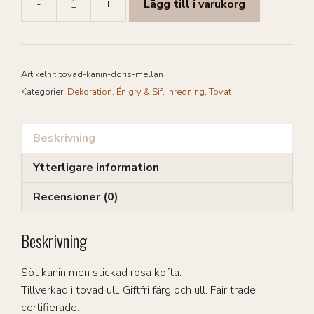
-
+
Lägg till i varukorg
Tovad
Kanin
Doris
-
Artikelnr:
tovad-kanin-doris-mellan
Mellan
Kategorier:
Dekoration
,
Én gry & Sif
,
Inredning
,
Tovat
mängd
Beskrivning
Ytterligare information
Recensioner (0)
Beskrivning
Söt kanin men stickad rosa kofta.
Tillverkad i tovad ull. Giftfri färg och ull. Fair trade
certifierade.