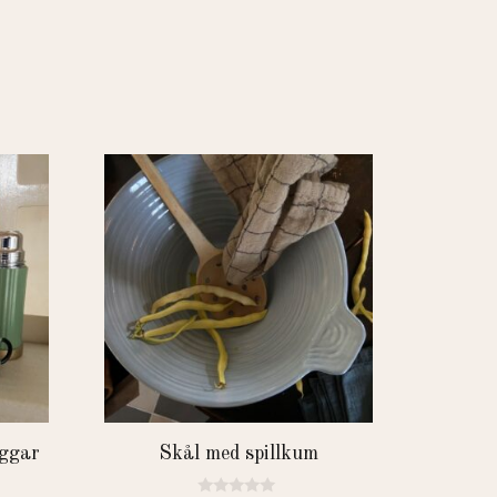
ggar
Skål med spillkum