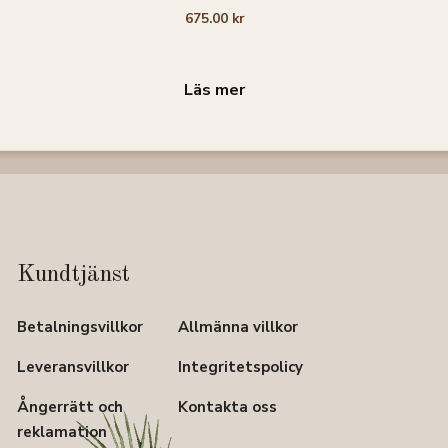
0
675.00
kr
a
v
5
Läs mer
Kundtjänst
Betalningsvillkor
Allmänna villkor
Leveransvillkor
Integritetspolicy
Ångerrätt och
Kontakta oss
reklamation