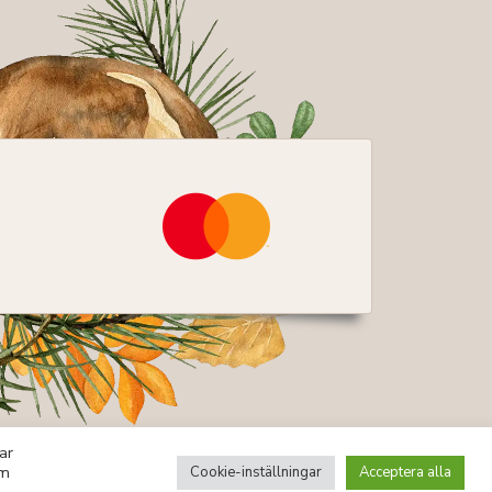
ar
om
Cookie-inställningar
Acceptera alla
kor
Integritetspolicy
Byggd av ITConnect AB