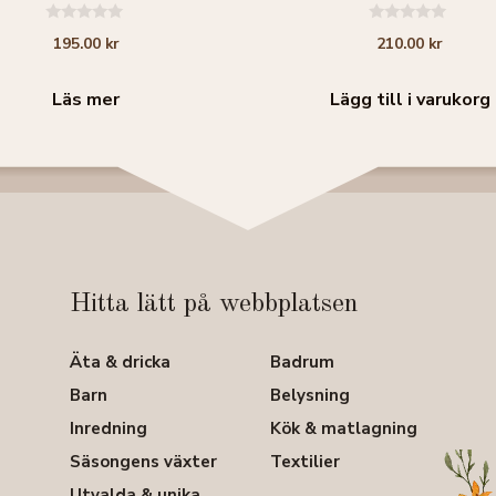
0
0
195.00
kr
210.00
kr
a
a
v
v
5
5
Läs mer
Lägg till i varukorg
Hitta lätt på webbplatsen
Äta & dricka
Badrum
Barn
Belysning
Inredning
Kök & matlagning
Säsongens växter
Textilier
Utvalda & unika