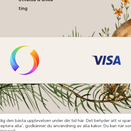
ting
ig den bästa upplevelsen under din tid här. Det betyder att vi spar
eptera alla”, godkänner du användning av alla kakor. Du kan när s
Ångerrätt Och Reklamation
Allmänna Vill