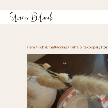
Hoppa
till
innehåll
Hem
/
Kök & matlagning
/
Kaffe & tekoppar
/ Ros