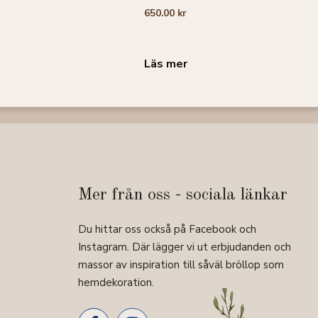
0
650.00
kr
a
v
5
Läs mer
Mer från oss - sociala länkar
Du hittar oss också på Facebook och
Instagram. Där lägger vi ut erbjudanden och
massor av inspiration till såväl bröllop som
hemdekoration.