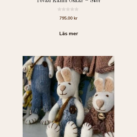
Tovad Kanin Oskar – Stor
0
795.00
kr
a
v
5
Läs mer