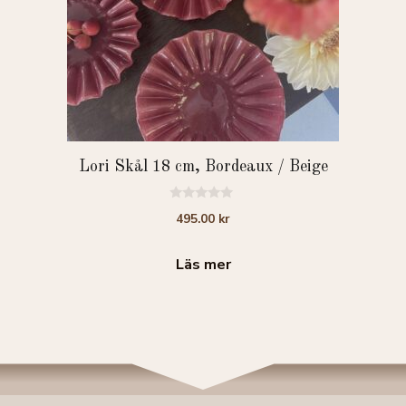
Lori Skål 18 cm, Bordeaux / Beige
0
495.00
kr
a
v
5
Läs mer