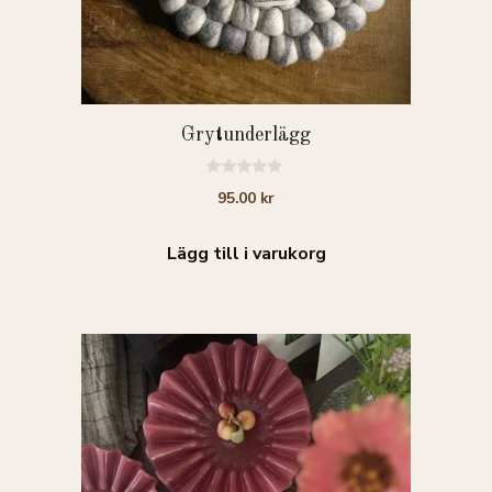
Grytunderlägg
0
95.00
kr
a
v
5
Lägg till i varukorg