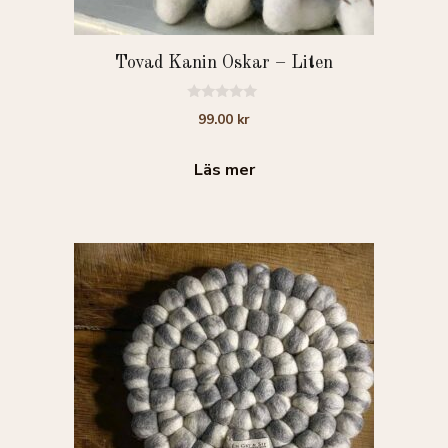
Tovad Kanin Oskar – Liten
0
99.00
kr
a
v
5
Läs mer