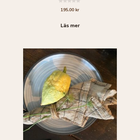
0
195.00
kr
a
v
5
Läs mer