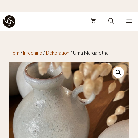
Hoppa
M
till
innehåll
Hem
/
Inredning
/
Dekoration
/ Urna Margaretha