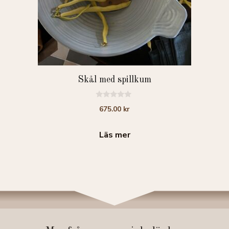
Skål med spillkum
0
675.00
kr
a
v
5
Läs mer