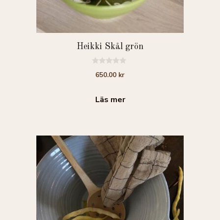
Heikki Skål grön
0
650.00
kr
a
v
5
Läs mer