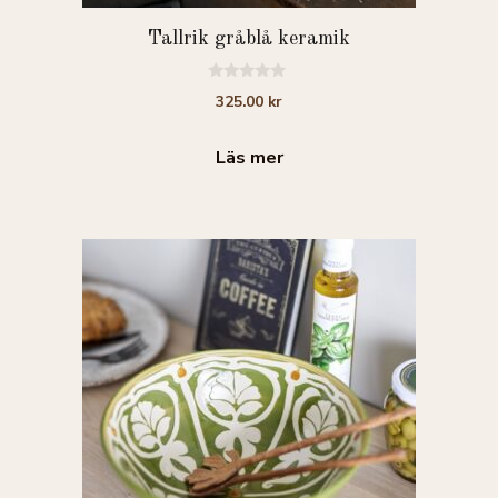
Tallrik gråblå keramik
0
325.00
kr
a
v
5
Läs mer