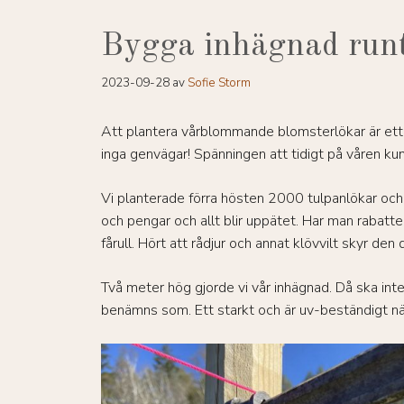
Bygga inhägnad runt
2023-09-28
av
Sofie Storm
Att plantera vårblommande blomsterlökar är ett br
inga genvägar! Spänningen att tidigt på våren kunn
Vi planterade förra hösten 2000 tulpanlökar och 
och pengar och allt blir uppätet. Har man rabatter
fårull. Hört att rådjur och annat klövvilt skyr de
Två meter hög gjorde vi vår inhägnad. Då ska inte
benämns som. Ett starkt och är uv-beständigt nät,