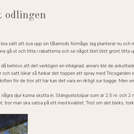
 odlingen
a sätt att öva upp sin tålamods förmåga. Jag planterar nu och mås
a gå ut och titta i rabatterna och se något litet litet grönt titta 
då behövs att det verkligen en inhägnad, annars blir de avkuttade 
 och satt lökar så funkar det toppen att spray med Tricogarden ell
n doften för de tror att här kan det vara en riktigt sur bagge. Men 
 några djur kunna skutta in. Stängselstolpar som är 2,5 m. och 2 m.
 tror man ska satsa på ett med kvalitet. Trist om det bleks, torka