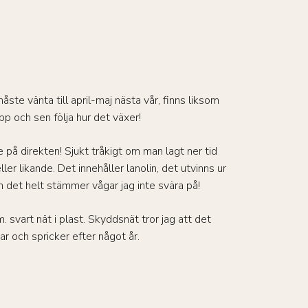
te vänta till april-maj nästa vår, finns liksom
upp och sen följa hur det växer!
på direkten! Sjukt tråkigt om man lagt ner tid
er likande. Det innehåller lanolin, det utvinns ur
om det helt stämmer vågar jag inte svära på!
 svart nät i plast. Skyddsnät tror jag att det
r och spricker efter något år.